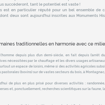
s succèderont, tant le potentiel est vaste !
 est en particulier réputé pour un bel ensemble de ca
, dont deux sont aujourd’hui inscrites aux Monuments Hi
maines traditionnelles en harmonie avec ce milie
l’homme depuis plus d’un demi-siècle, en fait depuis l’arrêt d
ves nécessitées par le chauffage et les divers usages artisanaux 
rtout un espace de loisirs, même si des activités agricoles subsi
és pastorales (bovins) sur de vastes secteurs du bois, à Montagna
’hui de plus en plus prisé pour diverses activités : randonnée,
verses et, ponctuellement, recherches scientifiques sur la faune, la 