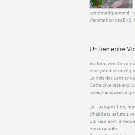
systématiquement le
d’animation des ENS.
Un lien entre Vi
Sa biodiversité rema
écosystèmes en région
Le bois des Lens se ca
Cette diversité expli
rares, menacées et p
La juxtaposition, su
d’habitats naturels v
qui leur sont inféod
remarquable.