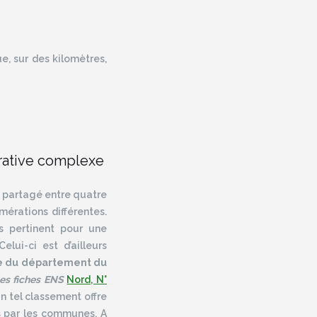
e, sur des kilomètres,
trative complexe
t partagé entre quatre
rations différentes.
s pertinent pour une
lui-ci est d’ailleurs
le du département du
les fiches ENS
Nord, N°
’un tel classement offre
s par les communes. A