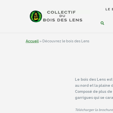
Aller
au
RECHERCHER
contenu
LE 
Accueil
»
Découvrez le bois des Lens
Le bois des Lens est
au nord et la plaine 
Composé de plus de 8
garrigues qui se car
Télécharger la brochur