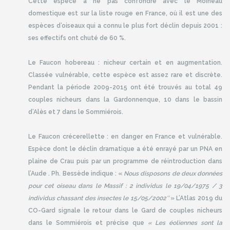
Cette espèce à ne pas confondre avec le Moineau
domestique est sur la liste rouge en France, où il est une des
espèces d’oiseaux qui a connu le plus fort déclin depuis 2001 :
ses effectifs ont chuté de 60 %.
Le Faucon hobereau : nicheur certain et en augmentation.
Classée vulnérable, cette espèce est assez rare et discrète.
Pendant la période 2009-2015 ont été trouvés au total 49
couples nicheurs dans la Gardonnenque, 10 dans le bassin
d’Alès et 7 dans le Sommiérois.
Le Faucon crécerellette : en danger en France et vulnérable.
Espèce dont le déclin dramatique a été enrayé par un PNA en
plaine de Crau puis par un programme de réintroduction dans
l’Aude . Ph. Bessède indique : «
Nous disposons de deux données
pour cet oiseau dans le Massif : 2 individus le 19/04/1975 / 3
individus chassant des insectes le 15/05/2002″
» L’Atlas 2019 du
CO-Gard signale le retour dans le Gard de couples nicheurs
dans le Sommiérois et précise que
« Les éoliennes sont la