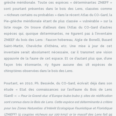
grièche méridionale. Toute ces espèces « déterminantes ZNIEFF »
sont pourtant présentes dans le bois des Lens, classées comme
« nicheurs certains ou probables » dans le récent Atlas du CO-Gard, la
Pie-grièche méridionale étant de plus classée « vulnérable » sur la
liste rouge. On trouve d’ailleurs dans l’Atlas du CO-Gard d’autres
espèces qui, quoique déterminantes, ne figurent pas à l’inventaire
ZNIEEF du bois des Lens : Faucon hobereau, Aigle de Bonelli, Busard
Saint-Martin, Chevêche d’Athéna, etc. Une mise à jour de cet
inventaire serait absolument nécessaire, car il transmet une vision
appauvrie de la faune de cet espace. Et ce d’autant plus que, d’une
façon très étonnante, n’y figure aucune des 18 espèces de
chiroptères observées dans le bois des Lens.
Pourtant, en 2010, Ph. Bessède, du CO-Gard, écrivait déjà dans son
étude « Etat des connaissances sur l’avifaune du Bois de Lens
(Gard) »:
« Pour le Grand-duc d’Europe bubo bubo 5 sites de nidification
sont connus dans le Bois de Lens. Cette espèce est déterminante à critère
pour les Zones Naturelles d’Intérêt Ecologique Faunistique et Floristique
(ZNIEFF) (5 couples nicheurs sur 100 km2) or le massif des Lens fait 95